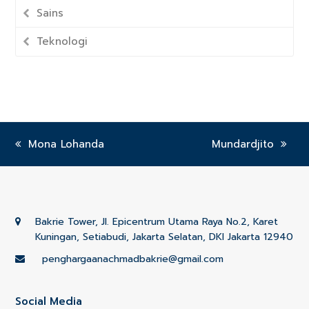
Sains
Teknologi
previous
Mona Lohanda
next
Mundardjito
post:
post:
Bakrie Tower, Jl. Epicentrum Utama Raya No.2, Karet
Kuningan, Setiabudi, Jakarta Selatan, DKI Jakarta 12940
penghargaanachmadbakrie@gmail.com
Social Media