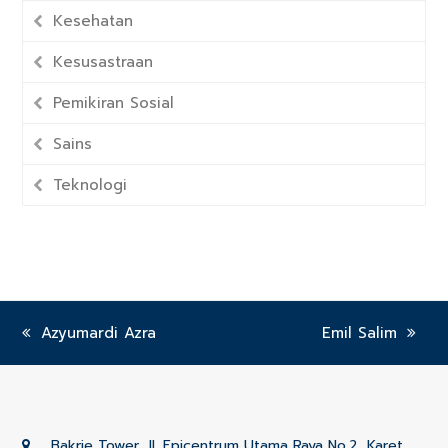
Kesehatan
Kesusastraan
Pemikiran Sosial
Sains
Teknologi
previous
Azyumardi Azra
next
Emil Salim
post:
post:
Bakrie Tower, Jl. Epicentrum Utama Raya No.2, Karet