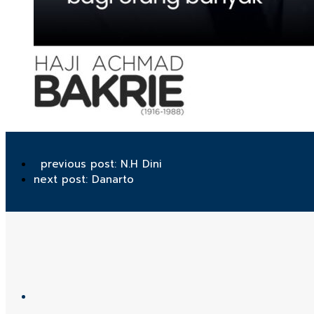
previous post:
N.H Dini
next post:
Danarto