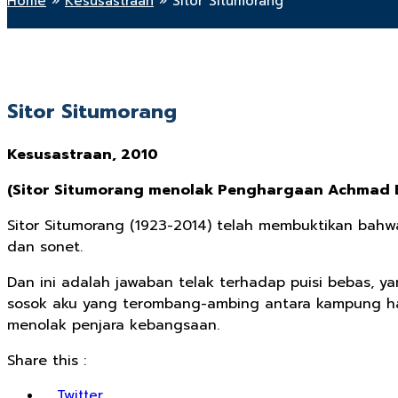
Home
»
Kesusastraan
»
Sitor Situmorang
Sitor Situmorang
Kesusastraan, 2010
(Sitor Situmorang menolak Penghargaan Achmad B
Sitor Situmorang (1923-2014) telah membuktikan bahwa
dan sonet.
Dan ini adalah jawaban telak terhadap puisi bebas, y
sosok aku yang terombang-ambing antara kampung hal
menolak penjara kebangsaan.
Share this :
Twitter