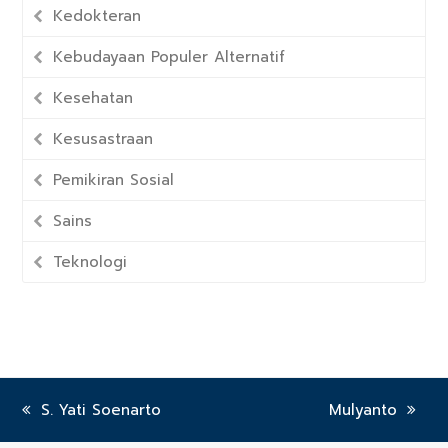
Kedokteran
Kebudayaan Populer Alternatif
Kesehatan
Kesusastraan
Pemikiran Sosial
Sains
Teknologi
previous
S. Yati Soenarto
next
Mulyanto
post:
post: