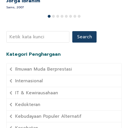
Jorga Ibrahim
Sains, 2007
K
Search
Kategori Penghargaan
Ilmuwan Muda Berprestasi
Internasional
IT & Kewirausahaan
Kedokteran
Kebudayaan Populer Alternatif
Kesehatan