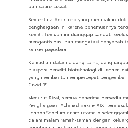
dan satire sosial.
Sementara Andrijono yang merupakan dokt
penghargaan ini karena penemuannya terkait 
kemih. Temuan ini dianggap sangat revol
mengantisipasi dan mengatasi penyebab t
kanker payudara.
Kemudian dalam bidang sains, penghargaa
diaspora peneliti bioteknologi di Jenner Ins
yang membantu mempercepat pengembanga
Covid-19.
Menurut Rizal, semua penerima bersedia 
Penghargaan Achmad Bakrie XIX, termasuk 
London.Sebelum acara utama diselenggara
dalam malam ramah-tamah dengan keluarga
penghormatan kepada para penerima peng