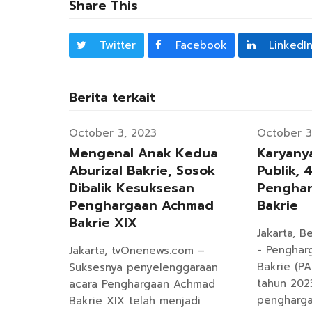
Share This
Twitter
Facebook
LinkedI
Berita terkait
October 3, 2023
October 3
Mengenal Anak Kedua
Karyany
Aburizal Bakrie, Sosok
Publik, 
Dibalik Kesuksesan
Pengha
Penghargaan Achmad
Bakrie
Bakrie XIX
Jakarta, B
- Pengha
Jakarta, tvOnenews.com –
Bakrie (PA
Suksesnya penyelenggaraan
tahun 20
acara Penghargaan Achmad
pengharg
Bakrie XIX telah menjadi