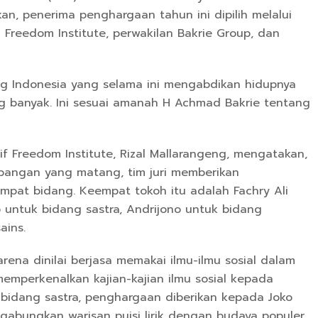
an, penerima penghargaan tahun ini dipilih melalui
tim Freedom Institute, perwakilan Bakrie Group, dan
ang Indonesia yang selama ini mengabdikan hidupnya
g banyak. Ini sesuai amanah H Achmad Bakrie tentang
f Freedom Institute, Rizal Mallarangeng, mengatakan,
mbangan yang matang, tim juri memberikan
pat bidang. Keempat tokoh itu adalah Fachry Ali
o untuk bidang sastra, Andrijono untuk bidang
ains.
ena dinilai berjasa memakai ilmu-ilmu sosial dalam
memperkenalkan kajian-kajian ilmu sosial kepada
a bidang sastra, penghargaan diberikan kepada Joko
gabungkan warisan puisi lirik dengan budaya populer