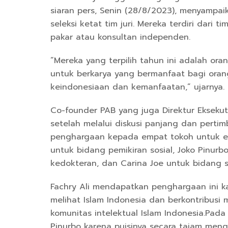
siaran pers, Senin (28/8/2023), menyampaik
seleksi ketat tim juri. Mereka terdiri dari 
pakar atau konsultan independen.
”Mereka yang terpilih tahun ini adalah or
untuk berkarya yang bermanfaat bagi oran
keindonesiaan dan kemanfaatan,” ujarnya.
Co-founder PAB yang juga Direktur Eksekuti
setelah melalui diskusi panjang dan perti
penghargaan kepada empat tokoh untuk em
untuk bidang pemikiran sosial, Joko Pinurb
kedokteran, dan Carina Joe untuk bidang s
Fachry Ali mendapatkan penghargaan ini kar
melihat Islam Indonesia dan berkontribusi 
komunitas intelektual Islam Indonesia.Pad
Pinurbo karena puisinya secara tajam meng