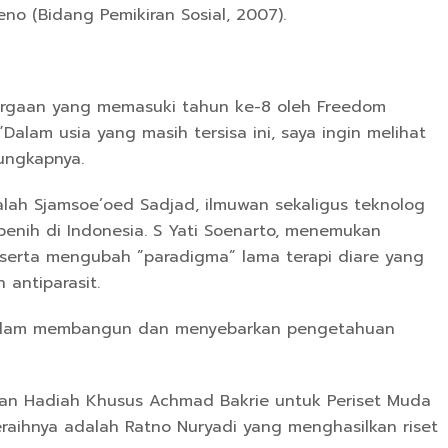
no (Bidang Pemikiran Sosial, 2007).
ghargaan yang memasuki tahun ke-8 oleh Freedom
”Dalam usia yang masih tersisa ini, saya ingin melihat
 ungkapnya.
ah Sjamsoe’oed Sadjad, ilmuwan sekaligus teknolog
nih di Indonesia. S Yati Soenarto, menemukan
 serta mengubah ”paradigma” lama terapi diare yang
 antiparasit.
 dalam membangun dan menyebarkan pengetahuan
kan Hadiah Khusus Achmad Bakrie untuk Periset Muda
eraihnya adalah Ratno Nuryadi yang menghasilkan riset