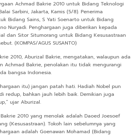
rgaan Achmad Bakrie 2010 untuk Bidang Teknologi
lai Sarbini, Jakarta, Kamis (5/8). Penerima
tuk Bidang Sains, S Yati Soenarto untuk Bidang
tno Nuryadi. Penghargaan juga diberikan kepada
al dan Sitor Situmorang untuk Bidang Kesusastraan
sebut. (KOMPAS/AGUS SUSANTO)
rie 2010, Aburizal Bakrie, mengatakan, walaupun ada
 Achmad Bakrie, penolakan itu tidak mengurangi
da bangsa Indonesia.
argaan itu) jangan patah hati. Hadiah Nobel pun
di redup, bahkan jauh lebih baik. Demikian juga
,” ujar Aburizal.
Bakrie 2010 yang menolak adalah Daoed Joesoef
rang (Kesusastraan). Tokoh lain sebelumnya yang
ghargaan adalah Goenawan Mohamad (Bidang