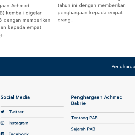
tahun ini dengan memberikan
rgaan Achmad
penghargaan kepada empat
B) kembali digelar
orang…
23 dengan memberikan
aan kepada empat
g…
next
Pengharga
post:
Social Media
Penghargaan Achmad
Bakrie
Twitter
Tentang PAB
Instagram
Sejarah PAB
Facebook