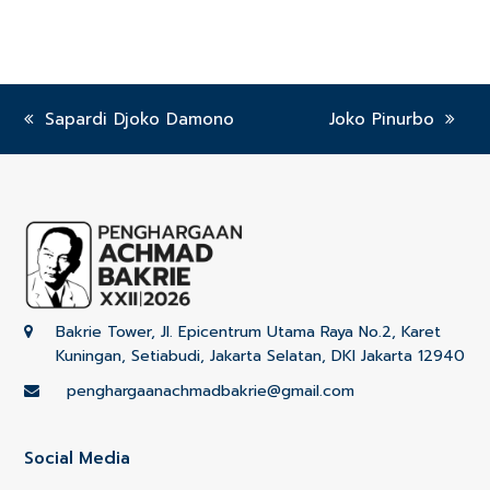
previous
Sapardi Djoko Damono
next
Joko Pinurbo
post:
post:
Bakrie Tower, Jl. Epicentrum Utama Raya No.2, Karet
Kuningan, Setiabudi, Jakarta Selatan, DKI Jakarta 12940
penghargaanachmadbakrie@gmail.com
Social Media