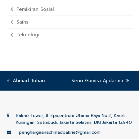
Pemikiran Sosial
Sains
Teknologi
previous
Ahmad Tohari
next
Seno Gumira Ajidarma
post:
post:
Bakrie Tower, Jl. Epicentrum Utama Raya No.2, Karet
Kuningan, Setiabudi, Jakarta Selatan, DKI Jakarta 12940
penghargaanachmadbakrie@gmail.com