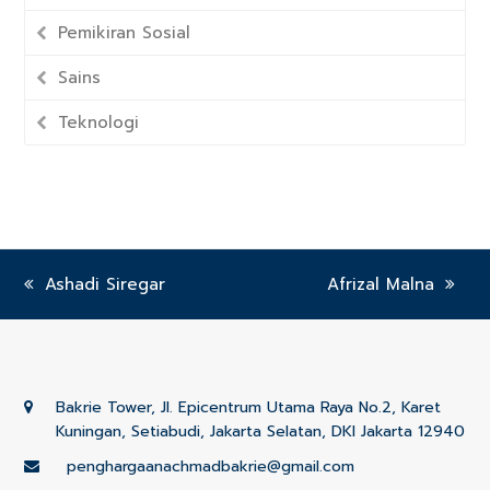
Pemikiran Sosial
Sains
Teknologi
previous
Ashadi Siregar
next
Afrizal Malna
post:
post:
Bakrie Tower, Jl. Epicentrum Utama Raya No.2, Karet
Kuningan, Setiabudi, Jakarta Selatan, DKI Jakarta 12940
penghargaanachmadbakrie@gmail.com